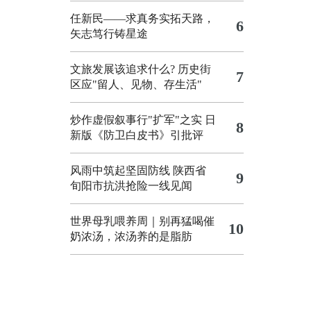
任新民——求真务实拓天路，
6
矢志笃行铸星途
文旅发展该追求什么?
历史街
7
区应"留人、见物、存生活"
炒作虚假叙事行"扩军"之实
日
8
新版《防卫白皮书》引批评
风雨中筑起坚固防线 陕西省
9
旬阳市抗洪抢险一线见闻
世界母乳喂养周｜别再猛喝催
10
奶浓汤，浓汤养的是脂肪