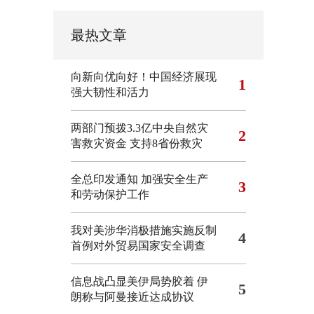
最热文章
向新向优向好！中国经济展现
1
强大韧性和活力
两部门预拨3.3亿中央自然灾
2
害救灾资金 支持8省份救灾
全总印发通知 加强安全生产
3
和劳动保护工作
我对美涉华消极措施实施反制
4
首例对外贸易国家安全调查
信息战凸显美伊局势胶着
伊
5
朗称与阿曼接近达成协议