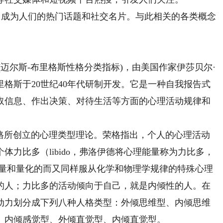
，成为人们的热门话题和社交名片。与此相关的各类概念
dicator”(迈尔斯-布里格斯性格分类指标)，由美国作家伊莎贝尔·
里格斯于20世纪40年代研制开发。它是一种自我报告式
取信息、作出决策、对待生活等方面的心理活动规律和
荣格所创立的心理类型理论。荣格指出，个人的心理活动
力比多（libido，弗洛伊德将心理能量称为力比多，
测量和量化的而又同样服从化学和物理学规律的特殊心理
的人；力比多的活动倾向于自己，就是内倾性的人。在
动力划分成下列八种人格类型：外倾思维型、内倾思维
、内倾感觉型、外倾直觉型、内倾直觉型。