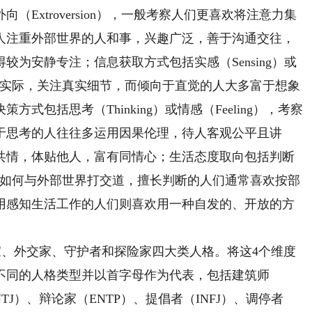
外向（Extroversion），一般考察人们更喜欢将注意力集
人注重外部世界的人和事，兴趣广泛，善于沟通交往，
为安静专注；信息获取方式包括实感（Sensing）或
多着眼于实际，关注真实细节，而倾向于直觉的人大多富于想象
包括思考（Thinking）或情感（Feeling），考察
于思考的人往往多运用因果伦理，待人客观公平且讲
共情，体贴他人，富有同情心；生活态度取向包括判断
），关注的是如何与外部世界打交道，擅长判断的人们通常喜欢按部
用感知生活工作的人们则喜欢用一种自发的、开放的方
、外交家、守护者和探险家四大类人格。将这4个维度
中不同的人格类型并以首字母作为代表，包括建筑师
NTJ）、辩论家（ENTP）、提倡者（INFJ）、调停者