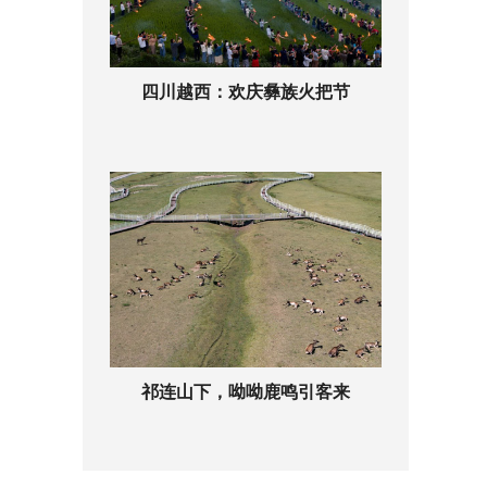
四川越西：欢庆彝族火把节
祁连山下，呦呦鹿鸣引客来