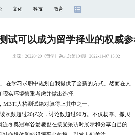
论
文化
科技
教育
I测试可以成为留学择业的权威
来源：20220420《留学》杂志总第194期
2022-11-07 15:02
性、在学习求职中规划自我提供了全新的方式。然而在人
和现实环境慎重考虑并做出选择。
MBTI人格测试绝对算得上其中之一。
读次数超过20亿次，讨论数超过90万。不仅杨幂、撒贝
就连冬奥冠军谷爱凌也在接受采访时展示和分享自己的
等社交媒体和短视频平台热搜，引发人们关注。